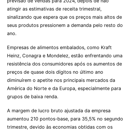
Li
A
a
dI
e
e
previsão de vendas para 2024, depois de não
s
o
p
o
a
l
e
atingir as estimativas de receita trimestral,
n
p
m
n
Cl
n
a
k.
e
o
d
sinalizando que espera que os preços mais altos de
k
p
a
g
g
c
M
s
seus produtos pressionem a demanda pelo resto do
s
e
e
o
ai
ano.
sr
m
l
o
Empresas de alimentos embalados, como Kraft
Heinz, Conagra e Mondelez, estão enfrentando uma
o
resistência dos consumidores após os aumentos de
m
preços de quase dois dígitos no último ano
diminuírem o apetite nos principais mercados da
América do Norte e da Europa, especialmente para
grupos de baixa renda.
A margem de lucro bruto ajustada da empresa
aumentou 210 pontos-base, para 35,5% no segundo
trimestre, devido às economias obtidas com os