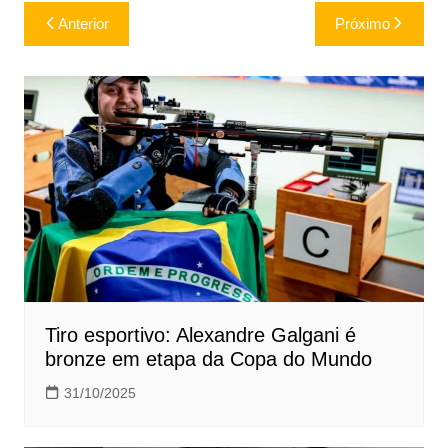
Navegação
Anterior
Próximo
de
Post
Tiro esportivo: Alexandre Galgani é
bronze em etapa da Copa do Mundo
31/10/2025