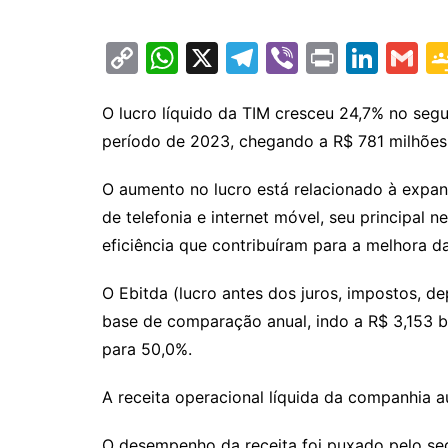
C
W
X
T
Vi
Pr
Li
G
o
h
el
b
in
n
m
p
at
e
er
t
k
ai
O lucro líquido da TIM cresceu 24,7% no se
período de 2023, chegando a R$ 781 milhões
y
s
gr
e
l
Li
A
a
dI
O aumento no lucro está relacionado à expa
n
p
m
n
de telefonia e internet móvel, seu principa
k
p
eficiência que contribuíram para a melhora 
O Ebitda (lucro antes dos juros, impostos,
base de comparação anual, indo a R$ 3,153 b
para 50,0%.
A receita operacional líquida da companhia a
O desempenho da receita foi puxado pelo se