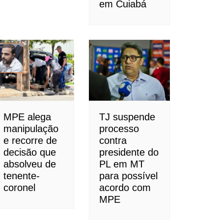
em Cuiabá
MPE alega
TJ suspende
manipulação
processo
e recorre de
contra
decisão que
presidente do
absolveu de
PL em MT
tenente-
para possível
coronel
acordo com
MPE