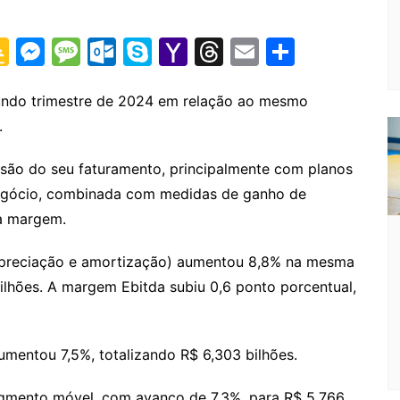
G
M
M
O
S
Y
T
E
S
o
e
e
ut
k
a
hr
m
h
o
s
s
lo
y
h
e
ai
ar
gundo trimestre de 2024 em relação ao mesmo
.
gl
s
s
o
p
o
a
l
e
e
e
a
k.
e
o
d
nsão do seu faturamento, principalmente com planos
Cl
n
g
c
M
s
l negócio, combinada com medidas de ganho de
a
g
e
o
ai
da margem.
s
er
m
l
 depreciação e amortização) aumentou 8,8% na mesma
sr
ilhões. A margem Ebitda subiu 0,6 ponto porcentual,
o
o
umentou 7,5%, totalizando R$ 6,303 bilhões.
m
gmento móvel, com avanço de 7,3%, para R$ 5,766