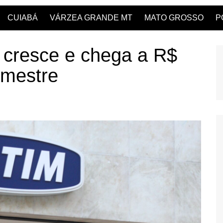
CUIABÁ
VÁRZEA GRANDE MT
MATO GROSSO
P
m cresce e chega a R$
imestre