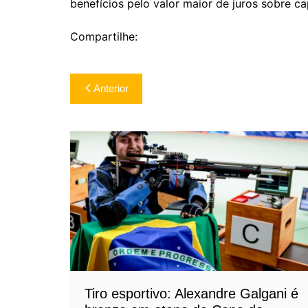
benefícios pelo valor maior de juros sobre cap
Compartilhe:
Navegação
Anterior
de
Post
Tiro esportivo: Alexandre Galgani é