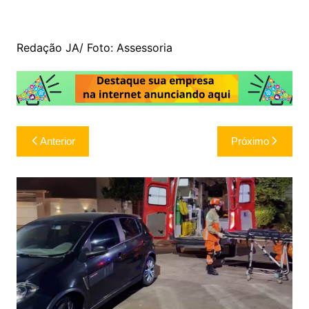
Redação JA/ Foto: Assessoria
Navegação
Anterior
Próximo
de
Post