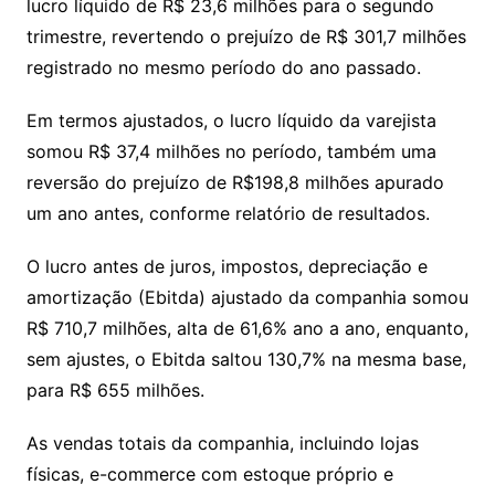
Li
A
a
dI
e
e
lucro líquido de R$ 23,6 milhões para o segundo
s
o
p
o
a
l
e
trimestre, revertendo o prejuízo de R$ 301,7 milhões
n
p
m
n
Cl
n
a
k.
e
o
d
registrado no mesmo período do ano passado.
k
p
a
g
g
c
M
s
s
e
e
o
ai
Em termos ajustados, o lucro líquido da varejista
sr
m
l
somou R$ 37,4 milhões no período, também uma
o
reversão do prejuízo de R$198,8 milhões apurado
um ano antes, conforme relatório de resultados.
o
m
O lucro antes de juros, impostos, depreciação e
amortização (Ebitda) ajustado da companhia somou
R$ 710,7 milhões, alta de 61,6% ano a ano, enquanto,
sem ajustes, o Ebitda saltou 130,7% na mesma base,
para R$ 655 milhões.
As vendas totais da companhia, incluindo lojas
físicas, e-commerce com estoque próprio e