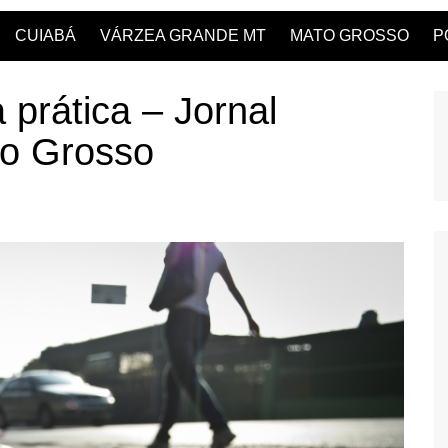
CUIABÁ
VÁRZEA GRANDE MT
MATO GROSSO
P
 prática – Jornal
o Grosso