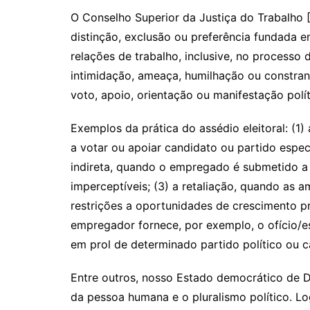
Li
A
a
dI
O Conselho Superior da Justiça do Trabalho [
n
p
m
n
distinção, exclusão ou preferência fundada e
k
p
relações de trabalho, inclusive, no processo
intimidação, ameaça, humilhação ou constrang
voto, apoio, orientação ou manifestação polí
Exemplos da prática do assédio eleitoral: (1
a votar ou apoiar candidato ou partido espe
indireta, quando o empregado é submetido a p
imperceptíveis; (3) a retaliação, quando as
restrições a oportunidades de crescimento pro
empregador fornece, por exemplo, o ofício/
em prol de determinado partido político ou c
Entre outros, nosso Estado democrático de D
da pessoa humana e o pluralismo político. Lo