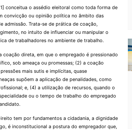
e
e
a
k.
e
o
d
1] conceitua o assédio eleitoral como toda forma de
Cl
n
g
c
M
s
m convicção ou opinião política no âmbito das
a
g
e
o
ai
 de admissão. Trata-se de prática de coação,
s
er
m
l
imento, no intuito de influenciar ou manipular o
tica de trabalhadores no ambiente de trabalho.
sr
o
) a coação direta, em que o empregado é pressionado
o
cífico, sob ameaça ou promessas; (2) a coação
m
ressões mais sutis e implícitas, quase
 ameaças supõem a aplicação de penalidades, como
fissional; e, (4) a utilização de recursos, quando o
especialidade ou o tempo de trabalho do empregado
andidato.
ireito tem por fundamentos a cidadania, a dignidade
go, é inconstitucional a postura do empregador que,