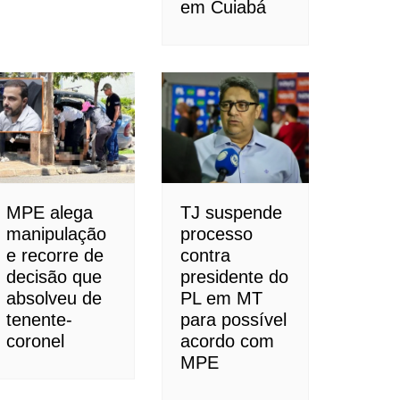
em Cuiabá
MPE alega
TJ suspende
manipulação
processo
e recorre de
contra
decisão que
presidente do
absolveu de
PL em MT
tenente-
para possível
coronel
acordo com
MPE