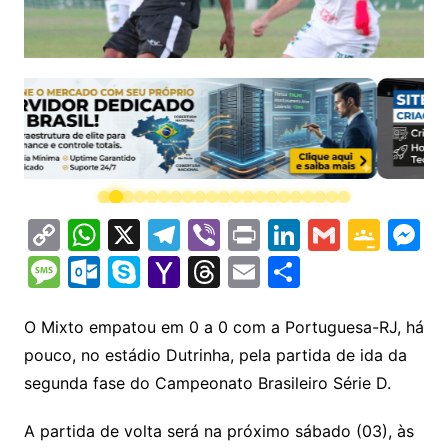
C
W
X
T
Vi
Pr
Li
G
G
M
o
h
el
b
in
n
m
o
e
M
O
S
Y
T
E
S
p
at
e
er
t
k
ai
o
s
e
ut
k
a
hr
m
h
y
s
gr
e
l
gl
s
s
lo
y
h
e
ai
ar
O Mixto empatou em 0 a 0 com a Portuguesa-RJ, há
Li
A
a
dI
e
e
pouco, no estádio Dutrinha, pela partida de ida da
s
o
p
o
a
l
e
segunda fase do Campeonato Brasileiro Série D.
n
p
m
n
Cl
n
a
k.
e
o
d
k
p
a
g
g
c
M
s
A partida de volta será na próximo sábado (03), às