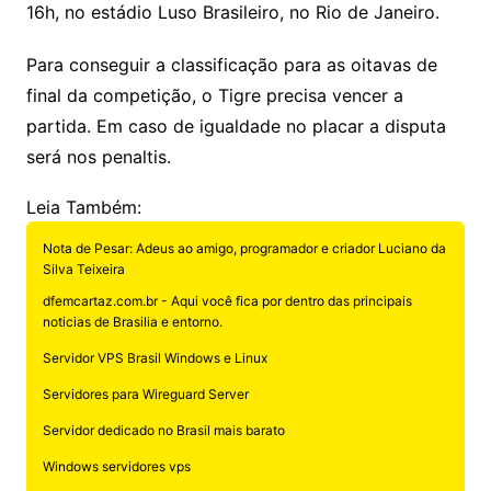
s
e
e
o
ai
16h, no estádio Luso Brasileiro, no Rio de Janeiro.
sr
m
l
Para conseguir a classificação para as oitavas de
o
final da competição, o Tigre precisa vencer a
o
partida. Em caso de igualdade no placar a disputa
m
será nos penaltis.
Leia Também:
Nota de Pesar: Adeus ao amigo, programador e criador Luciano da
Silva Teixeira
dfemcartaz.com.br - Aqui você fica por dentro das principais
noticias de Brasilia e entorno.
Servidor VPS Brasil Windows e Linux
Servidores para Wireguard Server
Servidor dedicado no Brasil mais barato
Windows servidores vps