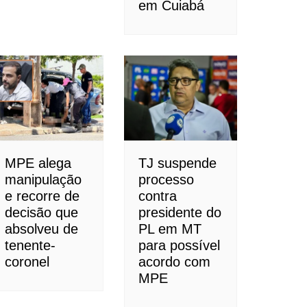
em Cuiabá
MPE alega
TJ suspende
manipulação
processo
e recorre de
contra
decisão que
presidente do
absolveu de
PL em MT
tenente-
para possível
coronel
acordo com
MPE