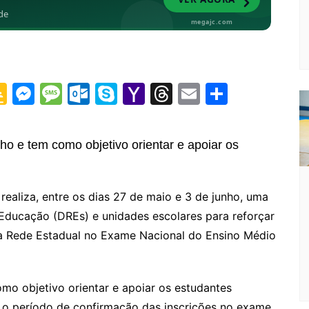
G
M
M
O
S
Y
T
E
S
o
e
e
ut
k
a
hr
m
h
o
s
s
lo
y
h
e
ai
ar
ho e tem como objetivo orientar e apoiar os
gl
s
s
o
p
o
a
l
e
e
e
a
k.
e
o
d
ealiza, entre os dias 27 de maio e 3 de junho, uma
Cl
n
g
c
M
s
 Educação (DREs) e unidades escolares para reforçar
a
g
e
o
ai
da Rede Estadual no Exame Nacional do Ensino Médio
s
er
m
l
sr
o
mo objetivo orientar e apoiar os estudantes
 o período de confirmação das inscrições no exame,