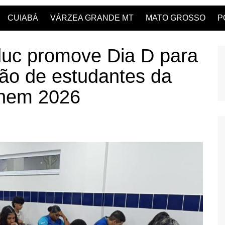
CUIABÁ
VÁRZEA GRANDE MT
MATO GROSSO
P
c promove Dia D para
ção de estudantes da
Enem 2026