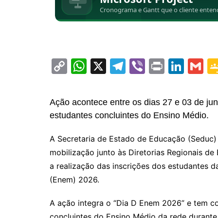
C
W
X
T
Vi
Pr
Li
G
o
h
el
b
in
n
m
p
at
e
er
t
k
ai
Ação acontece entre os dias 27 e 03 de jun
y
s
gr
e
l
estudantes concluintes do Ensino Médio.
Li
A
a
dI
A Secretaria de Estado de Educação (Seduc) r
n
p
m
n
mobilização junto às Diretorias Regionais de
k
p
a realização das inscrições dos estudantes 
(Enem) 2026.
A ação integra o “Dia D Enem 2026” e tem co
concluintes do Ensino Médio da rede durante