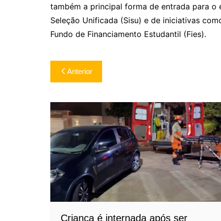
também a principal forma de entrada para o e
Seleção Unificada (Sisu) e de iniciativas co
Fundo de Financiamento Estudantil (Fies).
Navegação
Anterior
de
Post
Criança é internada após ser