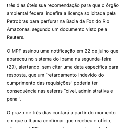
s
o
p
o
a
l
e
três dias úteis sua recomendação para que o órgão
n
p
m
n
Cl
n
a
k.
e
o
d
ambiental federal indefira a licença solicitada pela
k
p
a
g
g
c
M
s
Petrobras para perfurar na Bacia da Foz do Rio
s
e
e
o
ai
Amazonas, segundo um documento visto pela
sr
m
l
Reuters.
o
O MPF assinou uma notificação em 22 de julho que
o
apareceu no sistema do Ibama na segunda-feira
m
(29), alertando, sem citar uma data específica para
resposta, que um “retardamento indevido do
cumprimento das requisições” poderia ter
consequência nas esferas “cível, administrativa e
penal”.
O prazo de três dias contará a partir do momento
em que o Ibama confirmar que recebeu o ofício,