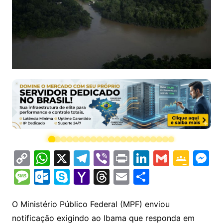
C
W
X
T
Vi
Pr
Li
G
G
M
o
h
el
b
in
n
m
o
e
M
O
S
Y
T
E
S
p
at
e
er
t
k
ai
o
s
e
ut
k
a
hr
m
h
y
s
gr
e
l
gl
s
s
lo
y
h
e
ai
ar
O Ministério Público Federal (MPF) enviou
Li
A
a
dI
e
e
notificação exigindo ao Ibama que responda em