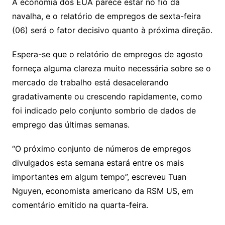
y
s
gr
e
l
gl
s
s
lo
y
h
e
ai
ar
A economia dos EUA parece estar no fio da
Li
A
a
dI
e
e
navalha, e o relatório de empregos de sexta-feira
s
o
p
o
a
l
e
(06) será o fator decisivo quanto à próxima direção.
n
p
m
n
Cl
n
a
k.
e
o
d
k
p
a
g
g
c
M
s
Espera-se que o relatório de empregos de agosto
s
e
e
o
ai
forneça alguma clareza muito necessária sobre se o
sr
m
l
mercado de trabalho está desacelerando
o
gradativamente ou crescendo rapidamente, como
foi indicado pelo conjunto sombrio de dados de
o
emprego das últimas semanas.
m
“O próximo conjunto de números de empregos
divulgados esta semana estará entre os mais
importantes em algum tempo”, escreveu Tuan
Nguyen, economista americano da RSM US, em
comentário emitido na quarta-feira.