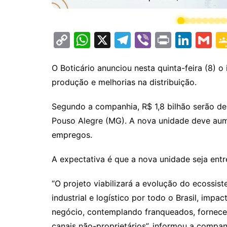
C
W
X
T
Vi
Pr
Li
G
o
h
el
b
in
n
m
p
at
e
er
t
k
ai
O Boticário anunciou nesta quinta-feira (8) 
produção e melhorias na distribuição.
y
s
gr
e
l
Li
A
a
dI
Segundo a companhia, R$ 1,8 bilhão serão d
n
p
m
n
Pouso Alegre (MG). A nova unidade deve au
k
p
empregos.
A expectativa é que a nova unidade seja ent
“O projeto viabilizará a evolução do ecossis
industrial e logístico por todo o Brasil, impa
negócio, contemplando franqueados, fornece
canais não-proprietários”, informou a compan