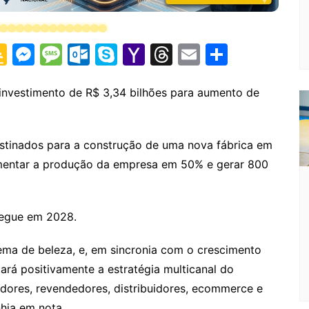
G
M
M
O
S
Y
T
E
S
o
e
e
ut
k
a
hr
m
h
o
s
s
lo
y
h
e
ai
ar
o investimento de R$ 3,34 bilhões para aumento de
gl
s
s
o
p
o
a
l
e
e
e
a
k.
e
o
d
estinados para a construção de uma nova fábrica em
Cl
n
g
c
M
s
mentar a produção da empresa em 50% e gerar 800
a
g
e
o
ai
s
er
m
l
regue em 2028.
sr
o
tema de beleza, e, em sincronia com o crescimento
o
ctará positivamente a estratégia multicanal do
dores, revendedores, distribuidores, ecommerce e
m
hia em nota.