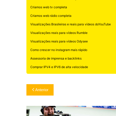
Criamos web tv completa
Criamos web rádio completa
Visualizações Brasileiras e reais para vídeos doYouTube
Visualizações reais para vídeos Rumble
Visualizações reais para vídeos Odysee
Como crescer no instagram mais rápido
Assessoria de imprensa e backlinks
Comprar IPV4 e IPV6 de alta velocidade
Navegação
Anterior
de
Post