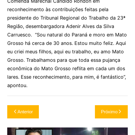
Comenda Marechal Cândido Rondon em
reconhecimento às contribuições feitas pela
presidente do Tribunal Regional do Trabalho da 23ª
Região, desembargadora Adenir Alves da Silva
Carruesco. “Sou natural do Paraná e moro em Mato
Grosso há cerca de 30 anos. Estou muito feliz. Aqui
eu criei meus filhos, aqui eu trabalho, eu amo Mato
Grosso. Trabalhamos para que toda essa pujança
econômica do Mato Grosso reflita em cada um dos
lares. Esse reconhecimento, para mim, é fantástico”,
apontou.
Navegação
Anterior
Próximo
de
Post