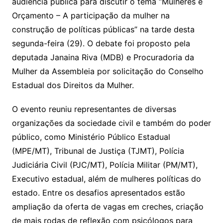
Li
A
a
dI
e
e
audiência pública para discutir o tema “Mulheres e
s
o
p
o
a
l
e
Orçamento – A participação da mulher na
n
p
m
n
Cl
n
a
k.
e
o
d
construção de políticas públicas” na tarde desta
k
p
a
g
g
c
M
s
segunda-feira (29). O debate foi proposto pela
s
e
e
o
ai
deputada Janaina Riva (MDB) e Procuradoria da
sr
m
l
Mulher da Assembleia por solicitação do Conselho
o
Estadual dos Direitos da Mulher.
o
O evento reuniu representantes de diversas
m
organizações da sociedade civil e também do poder
público, como Ministério Público Estadual
(MPE/MT), Tribunal de Justiça (TJMT), Polícia
Judiciária Civil (PJC/MT), Polícia Militar (PM/MT),
Executivo estadual, além de mulheres políticas do
estado. Entre os desafios apresentados estão
ampliação da oferta de vagas em creches, criação
de mais rodas de reflexão com psicólogos para