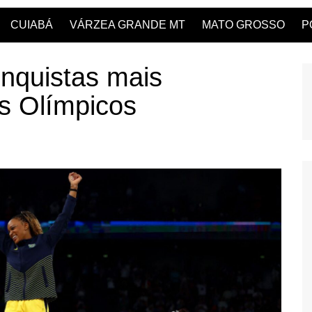
CUIABÁ
VÁRZEA GRANDE MT
MATO GROSSO
P
onquistas mais
s Olímpicos