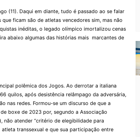
gl
s
s
o
p
o
a
l
e
o (11). Daqui em diante, tudo é passado ao se falar
e
e
a
k.
e
o
d
 que ficam são de atletas vencedores sim, mas não
Cl
n
g
c
M
s
uistas inéditas, o legado olímpico imortalizou cenas
a
g
e
o
ai
fira abaixo algumas das histórias mais marcantes de
s
er
m
l
sr
o
o
ncipal polêmica dos Jogos. Ao derrotar a italiana
m
 66 quilos, após desistência relâmpago da adversária,
ção nas redes. Formou-se um discurso de que a
al de boxe de 2023 por, segundo a Associação
), não atender “critério de elegibilidade para
 atleta transsexual e que sua participação entre