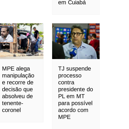
em Cuiabá
MPE alega
TJ suspende
manipulação
processo
e recorre de
contra
decisão que
presidente do
absolveu de
PL em MT
tenente-
para possível
coronel
acordo com
MPE