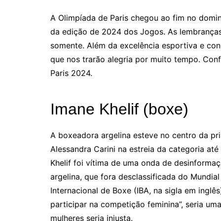
y
s
gr
e
l
A Olimpíada de Paris chegou ao fim no doming
Li
A
a
dI
da edição de 2024 dos Jogos. As lembranças
n
p
m
n
somente. Além da excelência esportiva e conq
k
p
que nos trarão alegria por muito tempo. Con
Paris 2024.
Imane Khelif (boxe)
A boxeadora argelina esteve no centro da pri
Alessandra Carini na estreia da categoria até
Khelif foi vítima de uma onda de desinforma
argelina, que fora desclassificada do Mundi
Internacional de Boxe (IBA, na sigla em inglês
participar na competição feminina”, seria uma
mulheres seria injusta.