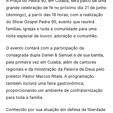
y
s
gr
e
l
gl
s
s
lo
y
h
e
ai
ar
A Praça do Pedra 90, em Cuiabá, será palco de uma
Li
A
a
dI
e
e
grande celebração de fé no próximo dia 21 de junho
s
o
p
o
a
l
e
(domingo), a partir das 19 horas, com a realização
n
p
m
n
Cl
n
a
k.
e
o
d
do Show Gospel Pedra 90, evento que reunirá
k
p
a
g
g
c
M
s
famílias, igrejas e toda a comunidade para uma
s
e
e
o
ai
noite especial de louvor, adoração e comunhão.
sr
m
l
o
O evento contará com a participação da
consagrada dupla Daniel & Samuel e de sua banda,
o
pela primeira vez em Cuiabá, além de cantores
m
regionais e da ministração da Palavra de Deus pelo
preletor Pastor Marcos Ritela. A programação
também incluirá uma feira gastronômica,
proporcionando um ambiente de confraternização
para toda a família.
Conhecido por sua atuação em defesa da liberdade