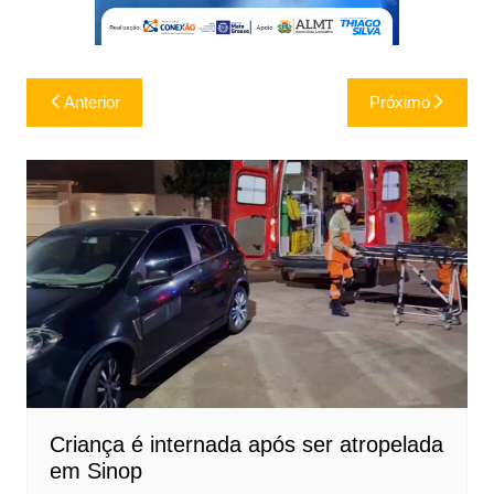
Navegação
Anterior
Próximo
de
Post
Criança é internada após ser atropelada
em Sinop