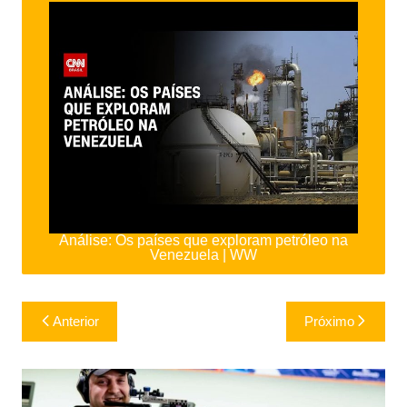
Análise: Os países que exploram petróleo na
Venezuela | WW
Navegação
Anterior
Próximo
de
Post