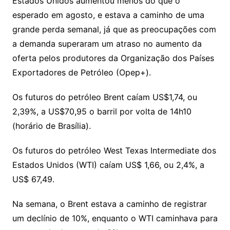
Estados Unidos aumentou menos do que o
n
p
m
n
Cl
n
a
k.
e
o
d
esperado em agosto, e estava a caminho de uma
k
p
a
g
g
c
M
s
grande perda semanal, já que as preocupações com
s
e
e
o
ai
a demanda superaram um atraso no aumento da
sr
m
l
oferta pelos produtores da Organização dos Países
o
Exportadores de Petróleo (Opep+).
o
Os futuros do petróleo Brent caíam US$1,74, ou
m
2,39%, a US$70,95 o barril por volta de 14h10
(horário de Brasília).
Os futuros do petróleo West Texas Intermediate dos
Estados Unidos (WTI) caíam US$ 1,66, ou 2,4%, a
US$ 67,49.
Na semana, o Brent estava a caminho de registrar
um declínio de 10%, enquanto o WTI caminhava para