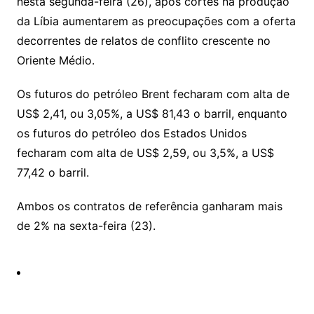
Li
A
a
dI
e
e
nesta segunda-feira (26), após cortes na produção
s
o
p
o
a
l
e
da Líbia aumentarem as preocupações com a oferta
n
p
m
n
Cl
n
a
k.
e
o
d
decorrentes de relatos de conflito crescente no
k
p
a
g
g
c
M
s
Oriente Médio.
s
e
e
o
ai
sr
m
l
Os futuros do petróleo Brent fecharam com alta de
o
US$ 2,41, ou 3,05%, a US$ 81,43 o barril, enquanto
os futuros do petróleo dos Estados Unidos
o
fecharam com alta de US$ 2,59, ou 3,5%, a US$
m
77,42 o barril.
Ambos os contratos de referência ganharam mais
de 2% na sexta-feira (23).