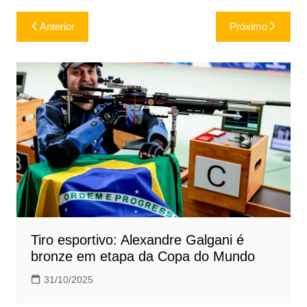
Navegação
Anterior
Próximo
de
Post
Tiro esportivo: Alexandre Galgani é
bronze em etapa da Copa do Mundo
31/10/2025