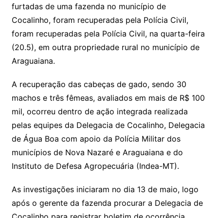
Li
A
a
dI
e
e
furtadas de uma fazenda no município de
s
o
p
o
a
l
e
Cocalinho, foram recuperadas pela Polícia Civil,
n
p
m
n
Cl
n
a
k.
e
o
d
foram recuperadas pela Polícia Civil, na quarta-feira
k
p
a
g
g
c
M
s
(20.5), em outra propriedade rural no município de
s
e
e
o
ai
Araguaiana.
sr
m
l
o
A recuperação das cabeças de gado, sendo 30
machos e três fêmeas, avaliados em mais de R$ 100
o
mil, ocorreu dentro de ação integrada realizada
m
pelas equipes da Delegacia de Cocalinho, Delegacia
de Água Boa com apoio da Polícia Militar dos
municípios de Nova Nazaré e Araguaiana e do
Instituto de Defesa Agropecuária (Indea-MT).
As investigações iniciaram no dia 13 de maio, logo
após o gerente da fazenda procurar a Delegacia de
Cocalinho para registrar boletim de ocorrência,