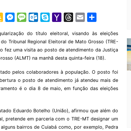
G
M
M
O
S
Y
T
E
S
o
e
e
ut
k
a
hr
m
h
o
s
s
lo
y
h
e
ai
ar
arização do título eleitoral, visando às eleições
 do Tribunal Regional Eleitoral de Mato Grosso (TRE-
gl
s
s
o
p
o
a
l
e
o fez uma visita ao posto de atendimento da Justiça
e
e
a
k.
e
o
d
Grosso (ALMT) na manhã desta quinta-feira (18).
Cl
n
g
c
M
s
a
g
e
o
ai
tado pelos colaboradores à população. O posto foi
s
er
m
l
abertura o posto de atendimento já atendeu mais de
tramento é o dia 8 de maio, em função das eleições
sr
o
o
putado Eduardo Botelho (União), afirmou que além do
m
al, pretende em parceria com o TRE-MT designar um
 alguns bairros de Cuiabá como, por exemplo, Pedra