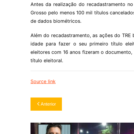
Antes da realização do recadastramento n
Grosso pelo menos 100 mil títulos cancelados
de dados biométricos.
Além do recadastramento, as ações do TRE 
idade para fazer o seu primeiro título el
eleitores com 16 anos fizeram o documento,
título eleitoral.
Source link
Navegação
Anterior
de
Post