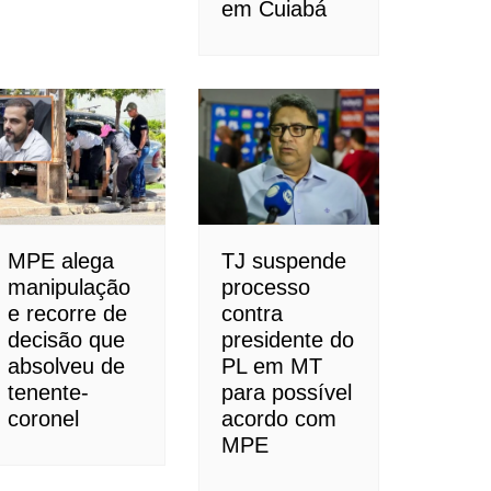
em Cuiabá
MPE alega
TJ suspende
manipulação
processo
e recorre de
contra
decisão que
presidente do
absolveu de
PL em MT
tenente-
para possível
coronel
acordo com
MPE