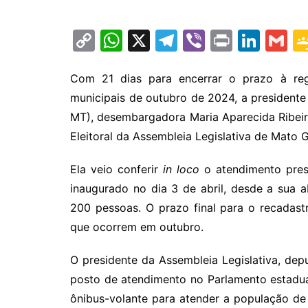
C
W
X
T
Vi
Pr
Li
G
o
h
el
b
in
n
m
p
at
e
er
t
k
ai
Com 21 dias para encerrar o prazo à regul
municipais de outubro de 2024, a presidente
y
s
gr
e
l
MT), desembargadora Maria Aparecida Ribeir
Li
A
a
dI
Eleitoral da Assembleia Legislativa de Mato 
n
p
m
n
k
p
Ela veio conferir
in loco
o atendimento pres
inaugurado no dia 3 de abril, desde a sua 
200 pessoas. O prazo final para o recadas
que ocorrem em outubro.
O presidente da Assembleia Legislativa, de
posto de atendimento no Parlamento estadu
ônibus-volante para atender a população de