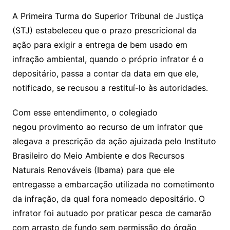
p
at
e
er
t
k
ai
o
s
e
ut
k
a
hr
m
h
y
s
gr
e
l
gl
s
s
lo
y
h
e
ai
ar
A Primeira Turma do Superior Tribunal de Justiça
Li
A
a
dI
e
e
(STJ) estabeleceu que o prazo prescricional da
s
o
p
o
a
l
e
ação para exigir a entrega de bem usado em
n
p
m
n
Cl
n
a
k.
e
o
d
infração ambiental, quando o próprio infrator é o
k
p
a
g
g
c
M
s
depositário, passa a contar da data em que ele,
s
e
e
o
ai
notificado, se recusou a restituí-lo às autoridades.
sr
m
l
o
Com esse entendimento, o colegiado
negou
provimento
ao recurso de um infrator que
o
alegava a
prescrição
da ação ajuizada pelo Instituto
m
Brasileiro do Meio Ambiente e dos Recursos
Naturais Renováveis (Ibama) para que ele
entregasse a embarcação utilizada no cometimento
da infração, da qual fora nomeado depositário. O
infrator foi autuado por praticar pesca de camarão
com arrasto de fundo sem permissão do órgão