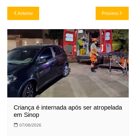
Navegação
Anterior
Próximo
de
Post
Criança é internada após ser atropelada
em Sinop
07/08/2026