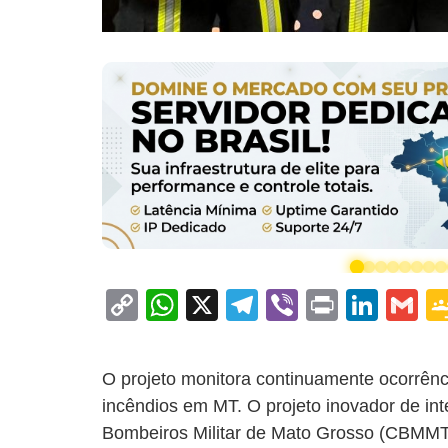
C
W
X
T
Vi
Pr
Li
G
o
h
el
b
in
n
m
p
at
e
er
t
k
ai
O projeto monitora continuamente ocorrênc
y
s
gr
e
l
incêndios em MT. O projeto inovador de int
Li
A
a
dI
Bombeiros Militar de Mato Grosso (CBMMT)