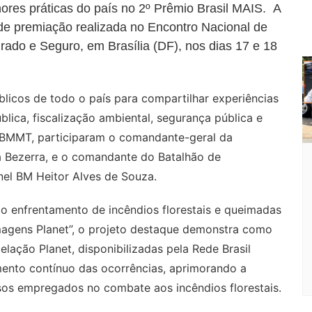
Cl
n
g
c
M
s
hores práticas do país no 2º Prêmio Brasil MAIS. A
a de premiação realizada no Encontro Nacional de
a
g
e
o
ai
ado e Seguro, em Brasília (DF), nos dias 17 e 18
s
er
m
l
sr
o
licos de todo o país para compartilhar experiências
o
blica, fiscalização ambiental, segurança pública e
 CBMMT, participaram o comandante-geral da
m
a Bezerra, e o comandante do Batalhão de
el BM Heitor Alves de Souza.
 ao enfrentamento de incêndios florestais e queimadas
magens Planet”, o projeto destaque demonstra como
elação Planet, disponibilizadas pela Rede Brasil
ento contínuo das ocorrências, aprimorando a
sos empregados no combate aos incêndios florestais.