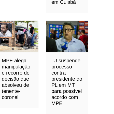
em Cuiabá
MPE alega
TJ suspende
manipulação
processo
e recorre de
contra
decisão que
presidente do
absolveu de
PL em MT
tenente-
para possível
coronel
acordo com
MPE