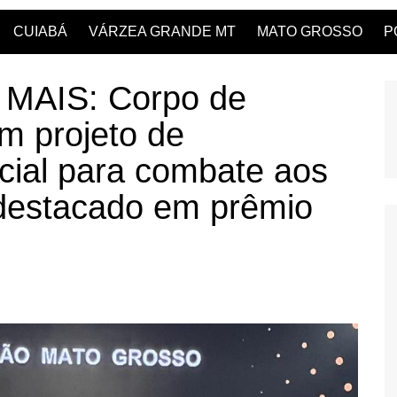
CUIABÁ
VÁRZEA GRANDE MT
MATO GROSSO
P
AIS: Corpo de
m projeto de
acial para combate aos
s destacado em prêmio