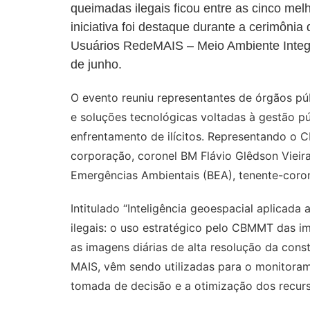
n
p
m
n
queimadas ilegais ficou entre as cinco mel
iniciativa foi destaque durante a cerimôni
k
p
Usuários RedeMAIS – Meio Ambiente Integr
de junho.
O evento reuniu representantes de órgãos púb
e soluções tecnológicas voltadas à gestão pú
enfrentamento de ilícitos. Representando o
corporação, coronel BM Flávio Glêdson Vieir
Emergências Ambientais (BEA), tenente-coron
Intitulado “Inteligência geoespacial aplicada
ilegais: o uso estratégico pelo CBMMT das i
as imagens diárias de alta resolução da const
MAIS, vêm sendo utilizadas para o monitoram
tomada de decisão e a otimização dos recur