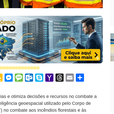
G
M
M
O
S
Y
T
E
S
o
e
e
ut
k
a
hr
m
h
o
s
s
lo
y
h
e
ai
ar
ias e otimiza decisões e recursos no combate a
gl
s
s
o
p
o
a
l
e
eligência geoespacial utilizado pelo Corpo de
e
e
a
k.
e
o
d
 no combate aos incêndios florestais e às