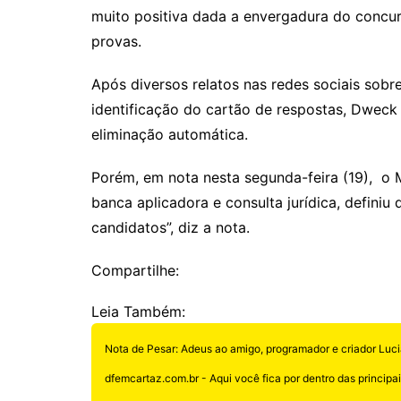
muito positiva dada a envergadura do concur
provas.
Após diversos relatos nas redes sociais sob
identificação do cartão de respostas, Dweck
eliminação automática.
Porém, em nota nesta segunda-feira (19), o M
banca aplicadora e consulta jurídica, definiu 
candidatos”, diz a nota.
Compartilhe:
Leia Também:
Nota de Pesar: Adeus ao amigo, programador e criador Luci
dfemcartaz.com.br - Aqui você fica por dentro das principais