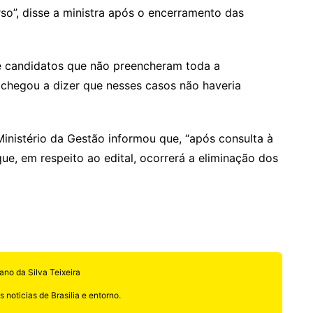
so”, disse a ministra após o encerramento das
re candidatos que não preencheram toda a
 chegou a dizer que nesses casos não haveria
inistério da Gestão informou que, “após consulta à
que, em respeito ao edital, ocorrerá a eliminação dos
ano da Silva Teixeira
 noticias de Brasilia e entorno.