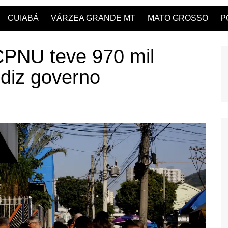
CUIABÁ
VÁRZEA GRANDE MT
MATO GROSSO
P
CPNU teve 970 mil
 diz governo