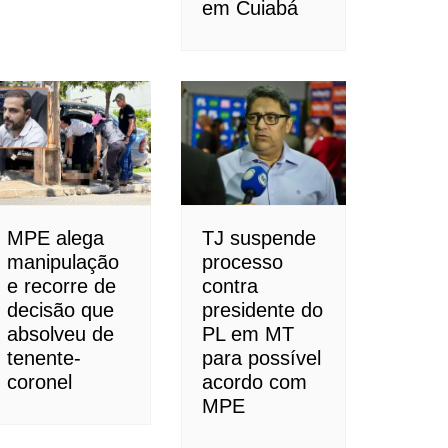
em Cuiabá
MPE alega
TJ suspende
manipulação
processo
e recorre de
contra
decisão que
presidente do
absolveu de
PL em MT
tenente-
para possível
coronel
acordo com
MPE