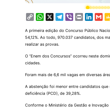
C
W
X
T
Vi
Pr
Li
G
o
h
el
b
in
n
m
p
at
e
er
t
k
ai
A primeira edição do Concurso Público Naci
54,12%. Ao todo, 970.037 candidatos, dos ma
y
s
gr
e
l
realizar as provas.
Li
A
a
dI
n
p
m
n
O “Enem dos Concursos” ocorreu neste domin
k
p
cidades.
Foram mais de 6,6 mil vagas em diversas área
A abstenção foi menor entre candidatos que
deficiência (PCD), de 39,28%.
Conforme o Ministério da Gestão e Inovação 