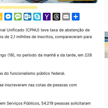
G
M
M
O
S
Y
T
E
S
o
e
e
ut
k
a
hr
m
h
o
s
s
lo
y
h
e
ai
ar
onal Unificado (CPNU) teve taxa de abstenção de
is de 2,1 milhões de inscritos, compareceram para
gl
s
s
o
p
o
a
l
e
e
e
a
k.
e
o
d
Cl
n
g
c
M
s
go (18), no período da manhã e da tarde, em 228
a
g
e
o
ai
s
er
m
l
s do funcionalismo público federal.
sr
o
 se inscreveram nas cotas de pessoas com
o
m
em Serviços Públicos, 54.219 pessoas solicitaram