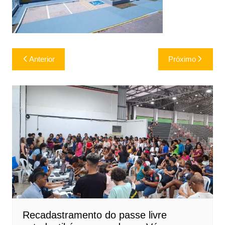
Navegação
Anterior
Próximo
de
Post
Recadastramento do passe livre