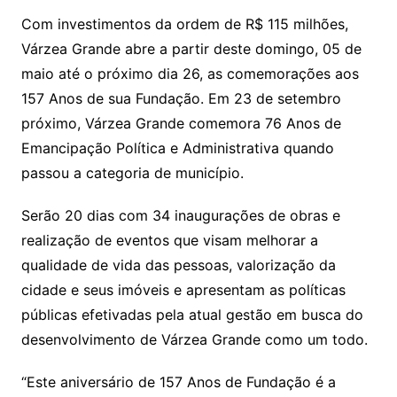
Li
A
a
dI
e
e
s
o
p
o
a
l
e
Com investimentos da ordem de R$ 115 milhões,
n
p
m
n
Cl
n
a
k.
e
o
d
Várzea Grande abre a partir deste domingo, 05 de
k
p
a
g
g
c
M
s
maio até o próximo dia 26, as comemorações aos
s
e
e
o
ai
157 Anos de sua Fundação. Em 23 de setembro
sr
m
l
próximo, Várzea Grande comemora 76 Anos de
o
Emancipação Política e Administrativa quando
passou a categoria de município.
o
m
Serão 20 dias com 34 inaugurações de obras e
realização de eventos que visam melhorar a
qualidade de vida das pessoas, valorização da
cidade e seus imóveis e apresentam as políticas
públicas efetivadas pela atual gestão em busca do
desenvolvimento de Várzea Grande como um todo.
“Este aniversário de 157 Anos de Fundação é a