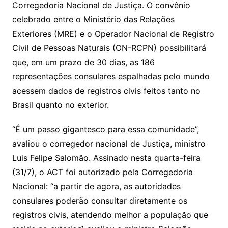
g
c
M
s
Corregedoria Nacional de Justiça. O convênio
s
e
e
o
ai
celebrado entre o Ministério das Relações
sr
m
l
Exteriores (MRE) e o Operador Nacional de Registro
o
Civil de Pessoas Naturais (ON-RCPN) possibilitará
o
que, em um prazo de 30 dias, as 186
m
representações consulares espalhadas pelo mundo
acessem dados de registros civis feitos tanto no
Brasil quanto no exterior.
“É um passo gigantesco para essa comunidade”,
avaliou o corregedor nacional de Justiça, ministro
Luis Felipe Salomão. Assinado nesta quarta-feira
(31/7), o ACT foi autorizado pela Corregedoria
Nacional: “a partir de agora, as autoridades
consulares poderão consultar diretamente os
registros civis, atendendo melhor a população que