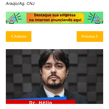
Araújo/Ag. CNJ
Navegação
Anterior
Próximo
de
Post