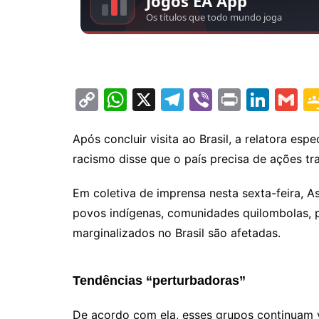
C
W
X
T
Vi
Pr
Li
G
o
h
el
b
in
n
m
p
at
e
er
t
k
ai
Após concluir visita ao Brasil, a relatora e
racismo disse que o país precisa de ações t
y
s
gr
e
l
Li
A
a
dI
Em coletiva de imprensa nesta sexta-feira, A
n
p
m
n
povos indígenas, comunidades quilombolas, p
k
p
marginalizados no Brasil são afetadas.
Tendências “perturbadoras”
De acordo com ela, esses grupos continuam 