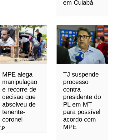
em Cuiabá
MPE alega
TJ suspende
manipulação
processo
e recorre de
contra
decisão que
presidente do
absolveu de
PL em MT
tenente-
para possível
coronel
acordo com
MPE
K.P