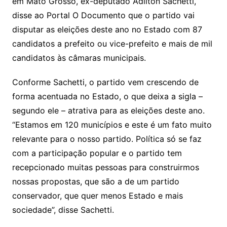
em Mato Grosso, ex-deputado Adilton Sachetti,
k
p
a
g
g
c
M
s
disse ao Portal O Documento que o partido vai
s
e
e
o
ai
disputar as eleições deste ano no Estado com 87
sr
m
l
candidatos a prefeito ou vice-prefeito e mais de mil
o
candidatos às câmaras municipais.
o
Conforme Sachetti, o partido vem crescendo de
m
forma acentuada no Estado, o que deixa a sigla –
segundo ele – atrativa para as eleições deste ano.
“Estamos em 120 municípios e este é um fato muito
relevante para o nosso partido. Política só se faz
com a participação popular e o partido tem
recepcionado muitas pessoas para construirmos
nossas propostas, que são a de um partido
conservador, que quer menos Estado e mais
sociedade”, disse Sachetti.