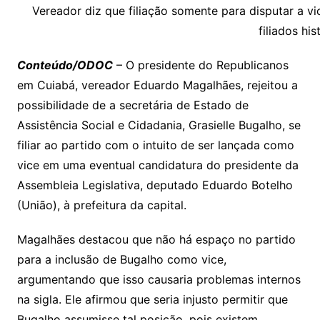
y
s
gr
e
l
gl
s
s
lo
y
h
e
ai
ar
Vereador diz que filiação somente para disputar a vic
Li
A
a
dI
e
e
filiados his
s
o
p
o
a
l
e
n
p
m
n
Cl
n
a
k.
e
o
d
Conteúdo/ODOC
– O presidente do Republicanos
k
p
a
g
g
c
M
s
em Cuiabá, vereador Eduardo Magalhães, rejeitou a
s
e
e
o
ai
possibilidade de a secretária de Estado de
sr
m
l
Assistência Social e Cidadania, Grasielle Bugalho, se
o
filiar ao partido com o intuito de ser lançada como
vice em uma eventual candidatura do presidente da
o
Assembleia Legislativa, deputado Eduardo Botelho
m
(União), à prefeitura da capital.
Magalhães destacou que não há espaço no partido
para a inclusão de Bugalho como vice,
argumentando que isso causaria problemas internos
na sigla. Ele afirmou que seria injusto permitir que
Bugalho assumisse tal posição, pois existem