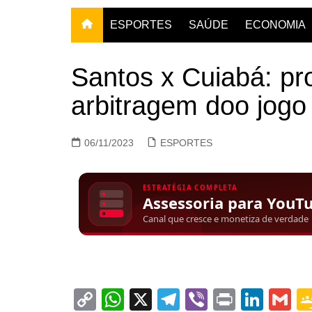
ESPORTES
SAÚDE
ECONOMIA
Santos x Cuiabá: pr
arbitragem doo jogo
06/11/2023
ESPORTES
C
W
X
T
Vi
Pr
Li
G