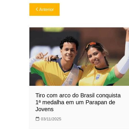
Navegação
Anterior
de
Post
Tiro com arco do Brasil conquista
1ª medalha em um Parapan de
Jovens
03/11/2025