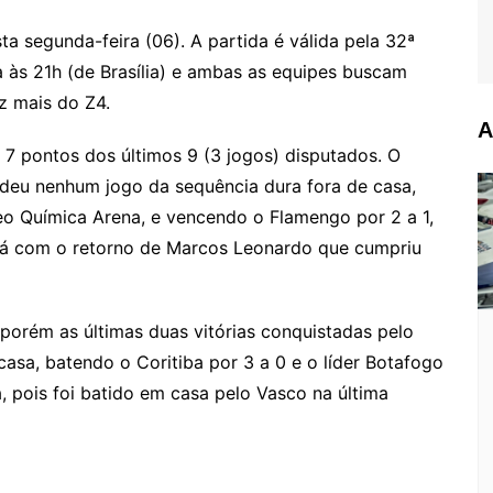
o
e
e
ut
k
a
hr
m
h
o
s
s
lo
y
h
e
ai
ar
ta segunda-feira (06). A partida é válida pela 32ª
a às 21h (de Brasília) e ambas as equipes buscam
gl
s
s
o
p
o
a
l
e
z mais do Z4.
e
e
a
k.
e
o
d
A
Cl
n
g
c
M
s
7 pontos dos últimos 9 (3 jogos) disputados. O
a
g
e
o
ai
erdeu nenhum jogo da sequência dura fora de casa,
s
er
m
l
o Química Arena, e vencendo o Flamengo por 2 a 1,
ará com o retorno de Marcos Leonardo que cumpriu
sr
o
o
porém as últimas duas vitórias conquistadas pelo
m
asa, batendo o Coritiba por 3 a 0 e o líder Botafogo
, pois foi batido em casa pelo Vasco na última