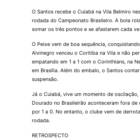
o
h
el
b
in
n
m
p
at
e
er
t
k
ai
O Santos recebe o Cuiabá na Vila Belmiro nes
rodada do Campeonato Brasileiro. A bola rol
y
s
gr
e
l
somar os três pontos e se afastarem cada ve
Li
A
a
dI
n
p
m
n
O Peixe vem de boa sequência, conquistando 
k
p
Alvinegro venceu o Coritiba na Vila e não p
empatando em 1 a 1 com o Corinthians, na Ne
em Brasília. Além do embalo, o Santos cont
suspensão.
Já o Cuiabá, vive um momento de oscilação, 
Dourado no Brasileirão aconteceram fora de c
por 1 a 0. No entanto, o clube vem de derrota
rodada.
RETROSPECTO