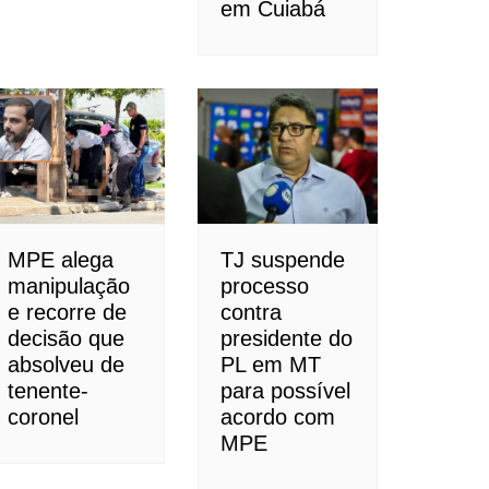
em Cuiabá
MPE alega
TJ suspende
manipulação
processo
e recorre de
contra
decisão que
presidente do
absolveu de
PL em MT
tenente-
para possível
coronel
acordo com
MPE