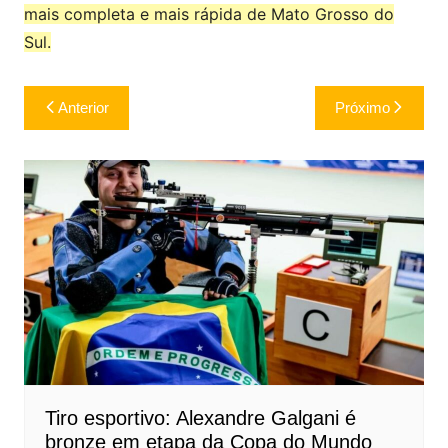
mais completa e mais rápida de Mato Grosso do
Sul.
Navegação
Anterior
Próximo
de
Post
Tiro esportivo: Alexandre Galgani é
bronze em etapa da Copa do Mundo