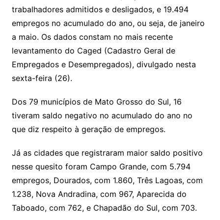
s
o
p
o
a
l
e
trabalhadores admitidos e desligados, e 19.494
n
p
m
n
Cl
n
a
k.
e
o
d
empregos no acumulado do ano, ou seja, de janeiro
k
p
a
g
g
c
M
s
a maio. Os dados constam no mais recente
s
e
e
o
ai
levantamento do Caged (Cadastro Geral de
sr
m
l
Empregados e Desempregados), divulgado nesta
o
sexta-feira (26).
o
Dos 79 municípios de Mato Grosso do Sul, 16
m
tiveram saldo negativo no acumulado do ano no
que diz respeito à geração de empregos.
Já as cidades que registraram maior saldo positivo
nesse quesito foram Campo Grande, com 5.794
empregos, Dourados, com 1.860, Três Lagoas, com
1.238, Nova Andradina, com 967, Aparecida do
Taboado, com 762, e Chapadão do Sul, com 703.