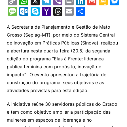
C
W
X
T
Vi
Pr
Li
G
G
M
o
h
el
b
in
n
m
o
e
M
O
S
Y
T
E
S
p
at
e
er
t
k
ai
o
s
e
ut
k
a
hr
m
h
y
s
gr
e
l
gl
s
s
lo
y
h
e
ai
ar
A Secretaria de Planejamento e Gestão de Mato
Li
A
a
dI
e
e
Grosso (Seplag-MT), por meio do Sistema Central
s
o
p
o
a
l
e
de Inovação em Práticas Públicas (Sinova), realizou
n
p
m
n
Cl
n
a
k.
e
o
d
a abertura nesta quarta-feira (20.5) da segunda
k
p
a
g
g
c
M
s
edição do programa “Elas à Frente: liderança
s
e
e
o
ai
pública feminina com propósito, inovação e
sr
m
l
impacto”. O evento apresentou a trajetória de
o
construção do programa, seus objetivos e as
o
atividades previstas para esta edição.
m
A iniciativa reúne 30 servidoras públicas do Estado
e tem como objetivo ampliar a participação das
mulheres em espaços de liderança e no