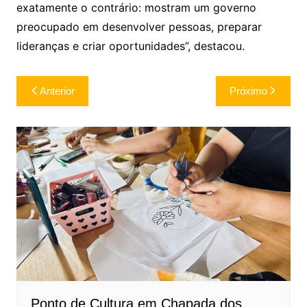
exatamente o contrário: mostram um governo
preocupado em desenvolver pessoas, preparar
lideranças e criar oportunidades”, destacou.
Navegação
Anterior
Próximo
de
Post
Ponto de Cultura em Chapada dos