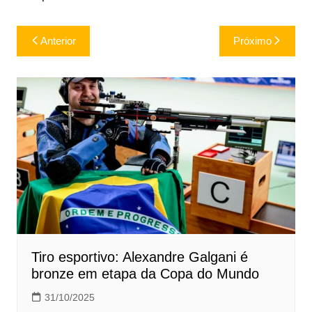
Navegação
Anterior
Próximo
de
Post
Tiro esportivo: Alexandre Galgani é
bronze em etapa da Copa do Mundo
31/10/2025