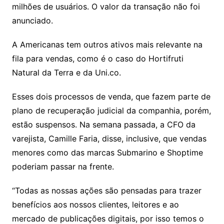
k
p
a
g
g
c
M
s
milhões de usuários. O valor da transação não foi
s
e
e
o
ai
anunciado.
sr
m
l
o
A Americanas tem outros ativos mais relevante na
fila para vendas, como é o caso do Hortifruti
o
Natural da Terra e da Uni.co.
m
Esses dois processos de venda, que fazem parte de
plano de recuperação judicial da companhia, porém,
estão suspensos. Na semana passada, a CFO da
varejista, Camille Faria, disse, inclusive, que vendas
menores como das marcas Submarino e Shoptime
poderiam passar na frente.
“Todas as nossas ações são pensadas para trazer
benefícios aos nossos clientes, leitores e ao
mercado de publicações digitais, por isso temos o