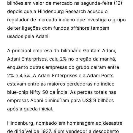
Li
A
a
dI
e
e
bilhões em valor de mercado na segunda-feira (12)
s
o
p
o
a
l
e
depois que a Hindenburg Research acusou o
n
p
m
n
Cl
n
a
k.
e
o
d
regulador de mercado indiano que investiga o grupo
k
p
a
g
g
c
M
s
de ter ligações com fundos offshore também
s
e
e
o
ai
usados ​​pela Adani.
sr
m
l
o
A principal empresa do bilionário Gautam Adani,
Adani Enterprises, caiu 2% no pregão da manhã,
o
enquanto outras empresas do grupo caíram entre
m
2% e 4,5%. A Adani Enterprises e a Adani Ports
estavam entre as maiores perdedoras no índice
blue-chip Nifty 50 da Índia. As perdas totais nas
empresas Adani diminuíram para US$ 9 bilhões
após a queda inicial.
Hindenburg, nomeado em homenagem ao desastre
de dirigível de 1937, é um vendedor a descoberto