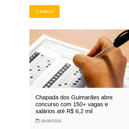
Navegação
Anterior
de
Post
Chapada dos Guimarães abre
concurso com 150+ vagas e
salários até R$ 6,2 mil
06/08/2026