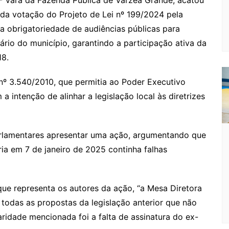
o
s
s
lo
y
h
e
ai
ar
3ª Vara da Fazenda Pública de Várzea Grande, acatou
da votação do Projeto de Lei nº 199/2024 pela
gl
s
s
o
p
o
a
l
e
a obrigatoriedade de audiências públicas para
e
e
a
k.
e
o
d
tário do município, garantindo a participação ativa da
Cl
n
g
c
M
s
18.
a
g
e
o
ai
s
er
m
l
 nº 3.540/2010, que permitia ao Poder Executivo
a intenção de alinhar a legislação local às diretrizes
sr
o
o
arlamentares apresentar uma ação, argumentando que
m
ia em 7 de janeiro de 2025 continha falhas
e representa os autores da ação, “a Mesa Diretora
r todas as propostas da legislação anterior que não
laridade mencionada foi a falta de assinatura do ex-