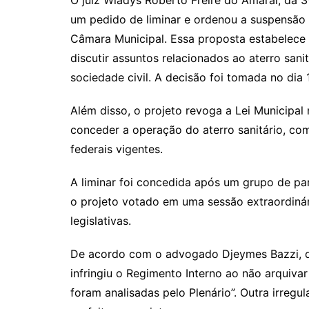
p
at
e
er
t
k
ai
O juiz Wladys Roberto Freire do Amaral, da 
um pedido de liminar e ordenou a suspensão 
y
s
gr
e
l
Câmara Municipal. Essa proposta estabelece 
Li
A
a
dI
discutir assuntos relacionados ao aterro sani
n
p
m
n
sociedade civil. A decisão foi tomada no dia 
k
p
Além disso, o projeto revoga a Lei Municipal
conceder a operação do aterro sanitário, com 
federais vigentes.
A liminar foi concedida após um grupo de p
o projeto votado em uma sessão extraordinár
legislativas.
De acordo com o advogado Djeymes Bazzi, qu
infringiu o Regimento Interno ao não arquiva
foram analisadas pelo Plenário”. Outra irregu