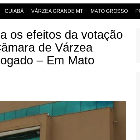
CUIABÁ
VÁRZEA GRANDE MT
MATO GROSSO
P
a os efeitos da votação
 Câmara de Várzea
vogado – Em Mato