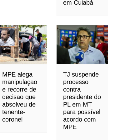
em Cuiabá
MPE alega
TJ suspende
manipulação
processo
e recorre de
contra
decisão que
presidente do
absolveu de
PL em MT
tenente-
para possível
coronel
acordo com
MPE