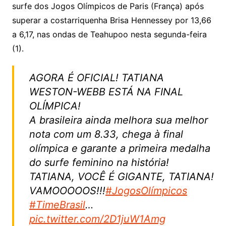
k
p
a
g
g
c
M
s
surfe dos Jogos Olímpicos de Paris (França) após
s
e
e
o
ai
superar a costarriquenha Brisa Hennessey por 13,66
sr
m
l
a 6,17, nas ondas de Teahupoo nesta segunda-feira
o
(1).
o
AGORA É OFICIAL! TATIANA
m
WESTON-WEBB ESTÁ NA FINAL
OLÍMPICA!
A brasileira ainda melhora sua melhor
nota com um 8.33, chega à final
olímpica e garante a primeira medalha
do surfe feminino na história!
TATIANA, VOCÊ É GIGANTE, TATIANA!
VAMOOOOOS!!!
#JogosOlímpicos
#TimeBrasil
…
pic.twitter.com/2D1juW1Amg