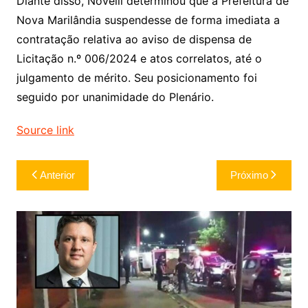
Diante disso, Novelli determinou que a Prefeitura de
Nova Marilândia suspendesse de forma imediata a
contratação relativa ao aviso de dispensa de
Licitação n.º 006/2024 e atos correlatos, até o
julgamento de mérito. Seu posicionamento foi
seguido por unanimidade do Plenário.
Source link
Navegação
Anterior
Próximo
de
Post