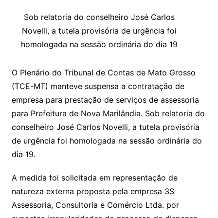
y
s
gr
e
l
gl
s
s
lo
y
h
e
ai
ar
Li
A
a
dI
e
e
Sob relatoria do conselheiro José Carlos
s
o
p
o
a
l
e
Novelli, a tutela provisória de urgência foi
n
p
m
n
Cl
n
a
k.
e
o
d
homologada na sessão ordinária do dia 19
k
p
a
g
g
c
M
s
s
e
e
o
ai
O Plenário do Tribunal de Contas de Mato Grosso
sr
m
l
(TCE-MT) manteve suspensa a contratação de
o
empresa para prestação de serviços de assessoria
o
para Prefeitura de Nova Marilândia. Sob relatoria do
m
conselheiro José Carlos Novelli, a tutela provisória
de urgência foi homologada na sessão ordinária do
dia 19.
A medida foi solicitada em representação de
natureza externa proposta pela empresa 3S
Assessoria, Consultoria e Comércio Ltda. por