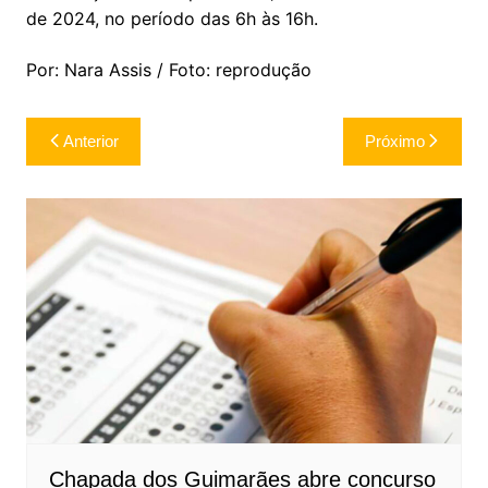
de 2024, no período das 6h às 16h.
Por: Nara Assis / Foto: reprodução
Navegação
Anterior
Próximo
de
Post
Chapada dos Guimarães abre concurso