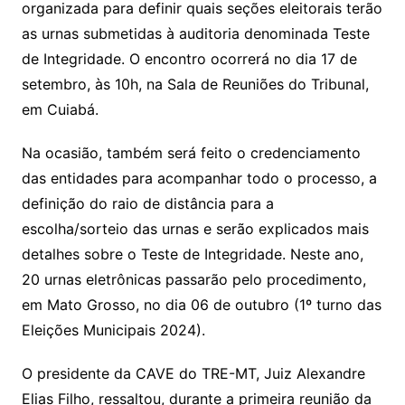
s
e
e
o
ai
organizada para definir quais seções eleitorais terão
sr
m
l
as urnas submetidas à auditoria denominada Teste
o
de Integridade. O encontro ocorrerá no dia 17 de
o
setembro, às 10h, na Sala de Reuniões do Tribunal,
m
em Cuiabá.
Na ocasião, também será feito o credenciamento
das entidades para acompanhar todo o processo, a
definição do raio de distância para a
escolha/sorteio das urnas e serão explicados mais
detalhes sobre o Teste de Integridade. Neste ano,
20 urnas eletrônicas passarão pelo procedimento,
em Mato Grosso, no dia 06 de outubro (1º turno das
Eleições Municipais 2024).
O presidente da CAVE do TRE-MT, Juiz Alexandre
Elias Filho, ressaltou, durante a primeira reunião da