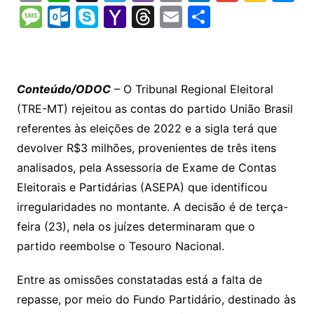
o
h
el
b
in
n
m
o
e
M
O
S
Y
T
E
S
p
at
e
er
t
k
ai
o
s
e
ut
k
a
hr
m
h
y
s
gr
e
l
gl
s
s
lo
y
h
e
ai
ar
Li
A
a
dI
e
e
s
o
p
o
a
l
e
Conteúdo/ODOC
– O Tribunal Regional Eleitoral
n
p
m
n
Cl
n
a
k.
e
o
d
(TRE-MT) rejeitou as contas do partido União Brasil
k
p
a
g
g
c
M
s
referentes às eleições de 2022 e a sigla terá que
s
e
e
o
ai
devolver R$3 milhões, provenientes de três itens
sr
m
l
analisados, pela Assessoria de Exame de Contas
o
Eleitorais e Partidárias (ASEPA) que identificou
irregularidades no montante. A decisão é de terça-
o
feira (23), nela os juízes determinaram que o
m
partido reembolse o Tesouro Nacional.
Entre as omissões constatadas está a falta de
repasse, por meio do Fundo Partidário, destinado às