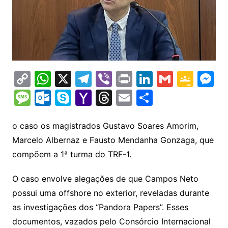
C
W
X
T
Vi
Pr
Li
G
G
M
o
h
el
b
in
n
m
o
e
M
O
S
Y
T
E
S
p
at
e
er
t
k
ai
o
s
e
ut
k
a
hr
m
h
y
s
gr
e
l
gl
s
s
lo
y
h
e
ai
ar
o caso os magistrados Gustavo Soares Amorim,
Li
A
a
dI
e
e
Marcelo Albernaz e Fausto Mendanha Gonzaga, que
s
o
p
o
a
l
e
compõem a 1ª turma do TRF-1.
n
p
m
n
Cl
n
a
k.
e
o
d
k
p
a
g
g
c
M
s
O caso envolve alegações de que Campos Neto
s
e
e
o
ai
possui uma offshore no exterior, reveladas durante
sr
m
l
as investigações dos “Pandora Papers”. Esses
o
documentos, vazados pelo Consórcio Internacional