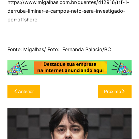
https://www.migalhas.com.br/quentes/412916/trf-1-
derruba-liminar-e-campos-neto-sera-investigado-
por-offshore
Fonte: Migalhas/ Foto: Fernanda Palacio/BC
Navegação
Anterior
Próximo
de
Post