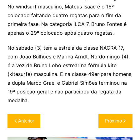
No windsurf masculino, Mateus Isaac é o 16º
colocado faltando quatro regatas para o fim da
primeira fase. Na categoria ILCA 7, Bruno Fontes é
apenas o 29º colocado após quatro regatas.
No sabado (3) tem a estreia da classe NACRA 17,
com João Bulhões e Marina Arndt. No domingo (4),
é a vez de Bruno Lobo estrear na fórmula kite
(kitesurfe) masculina. E na classe 49er para homens,
a dupla Marco Grael e Gabriel Simões terminou na
19ª posição geral e não participou da regata da
medalha.
Navegação
Anterior
Próximo
de
Post