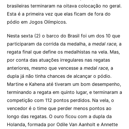
k
p
a
g
g
c
M
s
brasileiras terminaram na oitava colocação no geral.
s
e
e
o
ai
Esta é a primeira vez que elas ficam de fora do
sr
m
l
pódio em Jogos Olímpicos.
o
Nesta sexta (2) o barco do Brasil foi um dos 10 que
o
participaram da corrida da medalha, a
medal race,
a
m
regata final que define os medalhistas na vela. Mas,
por conta das atuações irregulares nas regatas
anteriores, mesmo que vencesse a
medal race,
a
dupla já não tinha chances de alcançar o pódio.
Martine e Kahena até tiveram um bom desempenho,
terminando a regata em quinto lugar, e terminaram a
competição com 112 pontos perdidos. Na vela, o
vencedor é o time que perder menos pontos ao
longo das regatas. O ouro ficou com a dupla da
Holanda, formada por Odile Van Aanholt e Annette