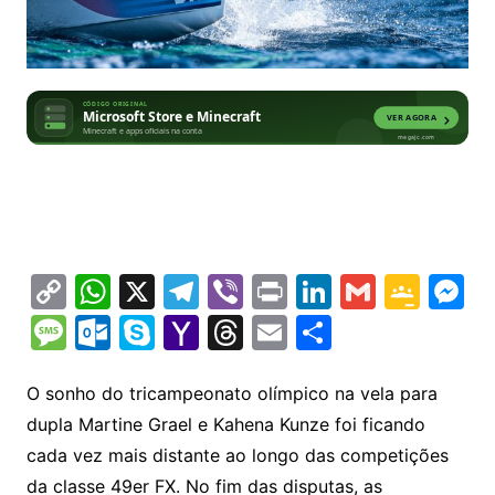
C
W
X
T
Vi
Pr
Li
G
G
M
o
h
el
b
in
n
m
o
e
M
O
S
Y
T
E
S
p
at
e
er
t
k
ai
o
s
e
ut
k
a
hr
m
h
y
s
gr
e
l
gl
s
s
lo
y
h
e
ai
ar
O sonho do tricampeonato olímpico na vela para
Li
A
a
dI
e
e
dupla Martine Grael e Kahena Kunze foi ficando
s
o
p
o
a
l
e
cada vez mais distante ao longo das competições
n
p
m
n
Cl
n
a
k.
e
o
d
da classe 49er FX. No fim das disputas, as