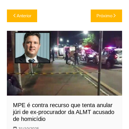
Navegação
Anterior
Próximo
de
Post
MPE é contra recurso que tenta anular
júri de ex-procurador da ALMT acusado
de homicídio
31/10/2025