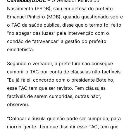
y
s
gr
e
l
gl
s
s
lo
y
h
e
ai
ar
Conteúdo/ODOC
– O vereador Renivaldo
Li
A
a
dI
e
e
Nascimento (PSDB), saiu em defesa do prefeito
s
o
p
o
a
l
e
Emanuel Pinheiro (MDB), quando questionado sobre
n
p
m
n
Cl
n
a
k.
e
o
d
o TAC da saúde pública, disse que o termo foi feito
k
p
a
g
g
c
M
s
“no apagar das luzes” pela intervenção com o
s
e
e
o
ai
condão de “atravancar” a gestão do prefeito
sr
m
l
emedebista.
o
Segundo o vereador, a prefeitura não consegue
o
cumprir o TAC por conta de cláusulas não factíveis.
m
“Eu já falei, concordo com o presidente Botelho,
esse TAC tem que ser revisto. Tem cláusulas
factíveis de serem cumpridas, outras não”,
observou.
“Colocar cláusula que não pode ser cumprida, para
morrer gente…tem que discutir esse TAC, tem que