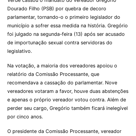
Li
A
a
dI
e
e
s
o
p
o
a
l
e
Dourado Filho (PSB) por quebra de decoro
n
p
m
n
Cl
n
a
k.
e
o
d
parlamentar, tornando-o o primeiro legislador do
k
p
a
g
g
c
M
s
município a sofrer essa medida na história. Gregório
s
e
e
o
ai
foi julgado na segunda-feira (13) após ser acusado
sr
m
l
de importunação sexual contra servidoras do
o
legislativo.
o
Na votação, a maioria dos vereadores apoiou o
m
relatório da Comissão Processante, que
recomendava a cassação do parlamentar. Nove
vereadores votaram a favor, houve duas abstenções
e apenas o próprio vereador votou contra. Além de
perder seu cargo, Gregório também ficará inelegível
por cinco anos.
O presidente da Comissão Processante, vereador