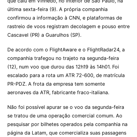
Li
A
a
dI
e
e
que caiu em Vinhedo, no interior de São Paulo, na
s
o
p
o
a
l
e
última sexta-feira (9). A própria companhia
n
p
m
n
Cl
n
a
k.
e
o
d
confirmou a informação à CNN, e plataformas de
k
p
a
g
g
c
M
s
rastreio de voos registram decolagem e pouso entre
s
e
e
o
ai
Cascavel (PR) a Guarulhos (SP).
sr
m
l
o
De acordo com o FlightAware e o FlightRadar24, a
companhia trafegou no trajeto na segunda-feira
o
(12), num voo que durou das 12h19 às 14h01. Foi
m
escalado para a rota um ATR 72-600, de matrícula
PR-PDZ. A frota da empresa tem somente
aeronaves da ATR, fabricante fraco-italiana.
Não foi possível apurar se o voo da segunda-feira
se tratou de uma operação comercial comum. Ao
pesquisar por bilhetes operados pela companhia na
página da Latam, que comercializa suas passagens