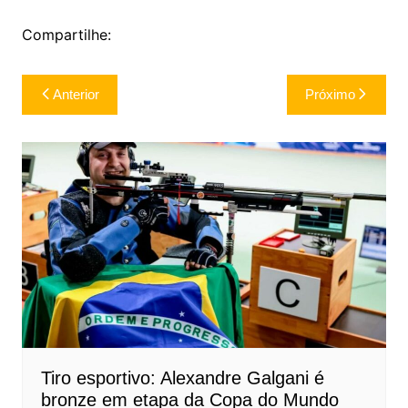
Compartilhe:
Navegação
Anterior
Próximo
de
Post
Tiro esportivo: Alexandre Galgani é
bronze em etapa da Copa do Mundo