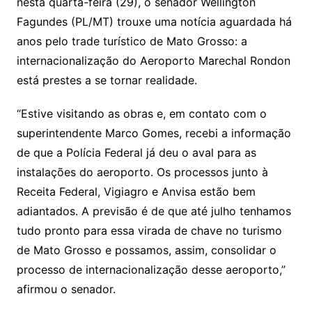
Li
A
a
dI
e
e
nesta quarta-feira (29), o senador Wellington
s
o
p
o
a
l
e
Fagundes (PL/MT) trouxe uma notícia aguardada há
n
p
m
n
Cl
n
a
k.
e
o
d
anos pelo trade turístico de Mato Grosso: a
k
p
a
g
g
c
M
s
internacionalização do Aeroporto Marechal Rondon
s
e
e
o
ai
está prestes a se tornar realidade.
sr
m
l
o
“Estive visitando as obras e, em contato com o
superintendente Marco Gomes, recebi a informação
o
de que a Polícia Federal já deu o aval para as
m
instalações do aeroporto. Os processos junto à
Receita Federal, Vigiagro e Anvisa estão bem
adiantados. A previsão é de que até julho tenhamos
tudo pronto para essa virada de chave no turismo
de Mato Grosso e possamos, assim, consolidar o
processo de internacionalização desse aeroporto,”
afirmou o senador.