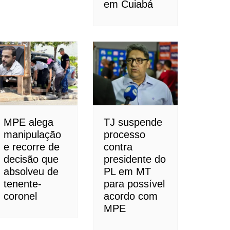
em Cuiabá
MPE alega
TJ suspende
manipulação
processo
e recorre de
contra
decisão que
presidente do
absolveu de
PL em MT
tenente-
para possível
coronel
acordo com
MPE