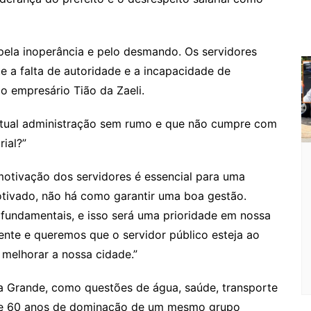
a
g
e
o
ai
s
er
m
l
sr
 pela inoperância e pelo desmando. Os servidores
o
e a falta de autoridade e a incapacidade de
o
o empresário Tião da Zaeli.
m
atual administração sem rumo e que não cumpre com
ial?”
motivação dos servidores é essencial para uma
otivado, não há como garantir uma boa gestão.
o fundamentais, e isso será uma prioridade em nossa
ente e queremos que o servidor público esteja ao
 melhorar a nossa cidade.”
ea Grande, como questões de água, saúde, transporte
de 60 anos de dominação de um mesmo grupo