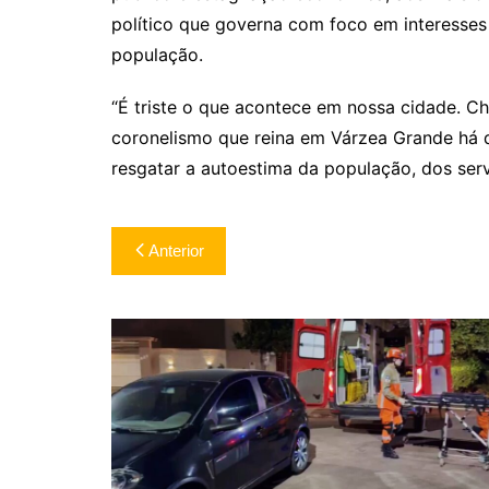
político que governa com foco em interesses
população.
“É triste o que acontece em nossa cidade. C
coronelismo que reina em Várzea Grande há d
resgatar a autoestima da população, dos ser
Navegação
Anterior
de
Post