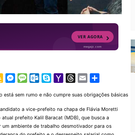
G
M
M
O
S
Y
T
E
S
o
e
e
ut
k
a
hr
m
h
o
s
s
lo
y
h
e
ai
ar
ão está sem rumo e não cumpre suas obrigações básicas
gl
s
s
o
p
o
a
l
e
andidato a vice-prefeito na chapa de Flávia Moretti
e
e
a
k.
e
o
d
o atual prefeito Kalil Baracat (MDB), que busca a
Cl
n
g
c
M
s
iar um ambiente de trabalho desmotivador para os
iderança do prefeito e o desrespeito salarial como