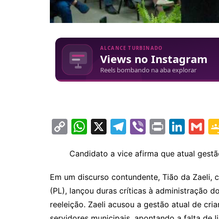
C
W
X
T
Vi
Pr
Li
G
o
h
el
b
in
n
m
p
at
e
er
t
k
ai
Candidato a vice afirma que atual gest
y
s
gr
e
l
Em um discurso contundente, Tião da Zaeli, c
Li
A
a
dI
(PL), lançou duras críticas à administração d
n
p
m
n
reeleição. Zaeli acusou a gestão atual de cr
servidores municipais, apontando a falta de l