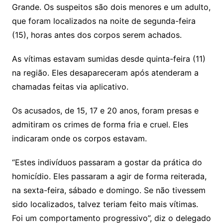
Grande. Os suspeitos são dois menores e um adulto,
n
p
m
n
Cl
n
a
k.
e
o
d
que foram localizados na noite de segunda-feira
k
p
a
g
g
c
M
s
(15), horas antes dos corpos serem achados.
s
e
e
o
ai
sr
m
l
As vítimas estavam sumidas desde quinta-feira (11)
o
na região. Eles desapareceram após atenderam a
chamadas feitas via aplicativo.
o
m
Os acusados, de 15, 17 e 20 anos, foram presas e
admitiram os crimes de forma fria e cruel. Eles
indicaram onde os corpos estavam.
“Estes indivíduos passaram a gostar da prática do
homicídio. Eles passaram a agir de forma reiterada,
na sexta-feira, sábado e domingo. Se não tivessem
sido localizados, talvez teriam feito mais vítimas.
Foi um comportamento progressivo”, diz o delegado