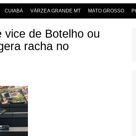
CUIABÁ
VÁRZEA GRANDE MT
MATO GROSSO
P
e vice de Botelho ou
 gera racha no