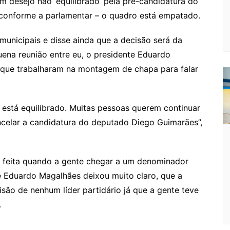
um desejo não ‘equilibrado’ pela pré-candidatura do
e
e
a
k.
e
o
d
– conforme a parlamentar – o quadro está empatado.
Cl
n
g
c
M
s
a
g
e
o
ai
municipais e disse ainda que a decisão será da
s
er
m
l
ena reunião entre eu, o presidente Eduardo
que trabalharam na montagem de chapa para falar
sr
o
o
está equilibrado. Muitas pessoas querem continuar
m
elar a candidatura do deputado Diego Guimarães”,
r feita quando a gente chegar a um denominador
 Eduardo Magalhães deixou muito claro, que a
são de nenhum líder partidário já que a gente teve
.