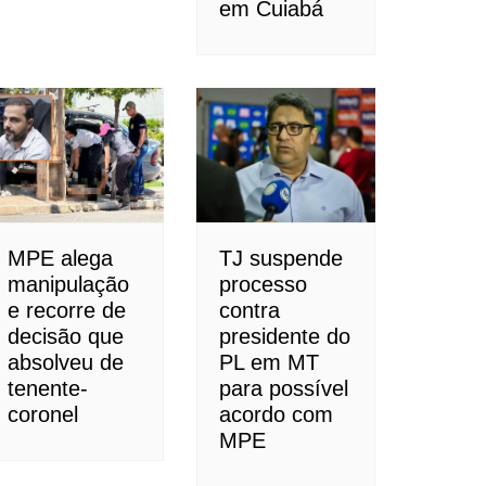
em Cuiabá
MPE alega
TJ suspende
manipulação
processo
e recorre de
contra
decisão que
presidente do
absolveu de
PL em MT
tenente-
para possível
coronel
acordo com
MPE