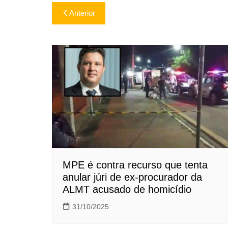
Navegação
Anterior
de
Post
MPE é contra recurso que tenta
anular júri de ex-procurador da
ALMT acusado de homicídio
31/10/2025