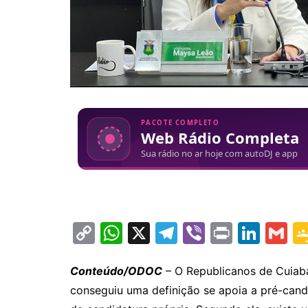
C
W
X
T
Vi
Pr
Li
G
o
h
el
b
in
n
m
p
at
e
er
t
k
ai
Conteúdo/ODOC
– O Republicanos de Cuiab
conseguiu uma definição se apoia a pré-cand
y
s
gr
e
l