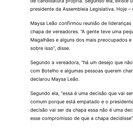
de candidatura própria. Segundo ela, existe 
Li
A
a
dI
presidente da Assembleia Legislativa. Hoje 
n
p
m
n
k
p
Maysa Leão confirmou reunião de lideranças 
chapa de vereadores. “A gente teve uma pequ
Magalhães e alguns dos mais preocupados e 
sobre isso”, disse.
Segundo a vereadora, “há um desejo que não 
com Botelho e algumas pessoas querem chanc
declarou Maysa Leão.
Segundo ela, “essa é uma decisão que vai se
comum porque está empatado e o presidente
decisão vai ser da chapa essa não é uma deci
esse compromisso de que a chapa decidisse”