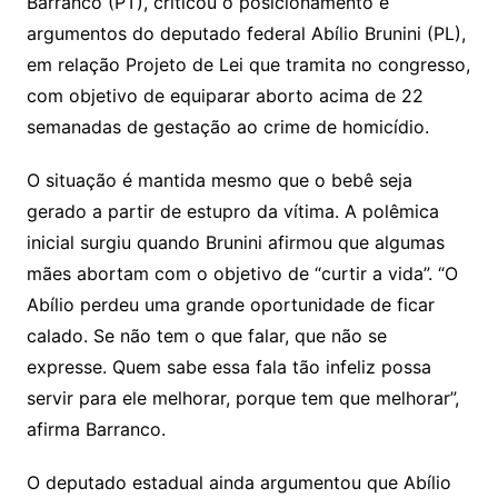
Li
A
a
dI
e
e
Barranco (PT), criticou o posicionamento e
s
o
p
o
a
l
e
argumentos do deputado federal Abílio Brunini (PL),
n
p
m
n
Cl
n
a
k.
e
o
d
em relação Projeto de Lei que tramita no congresso,
k
p
a
g
g
c
M
s
com objetivo de equiparar aborto acima de 22
s
e
e
o
ai
semanadas de gestação ao crime de homicídio.
sr
m
l
o
O situação é mantida mesmo que o bebê seja
gerado a partir de estupro da vítima. A polêmica
o
inicial surgiu quando Brunini afirmou que algumas
m
mães abortam com o objetivo de “curtir a vida”. “O
Abílio perdeu uma grande oportunidade de ficar
calado. Se não tem o que falar, que não se
expresse. Quem sabe essa fala tão infeliz possa
servir para ele melhorar, porque tem que melhorar”,
afirma Barranco.
O deputado estadual ainda argumentou que Abílio