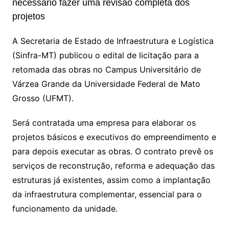
necessário fazer uma revisão completa dos
n
p
m
n
Cl
n
a
k.
e
o
d
projetos
k
p
a
g
g
c
M
s
A Secretaria de Estado de Infraestrutura e Logística
s
e
e
o
ai
(Sinfra-MT) publicou o edital de licitação para a
sr
m
l
retomada das obras no Campus Universitário de
o
Várzea Grande da Universidade Federal de Mato
o
Grosso (UFMT).
m
Será contratada uma empresa para elaborar os
projetos básicos e executivos do empreendimento e
para depois executar as obras. O contrato prevê os
serviços de reconstrução, reforma e adequação das
estruturas já existentes, assim como a implantação
da infraestrutura complementar, essencial para o
funcionamento da unidade.