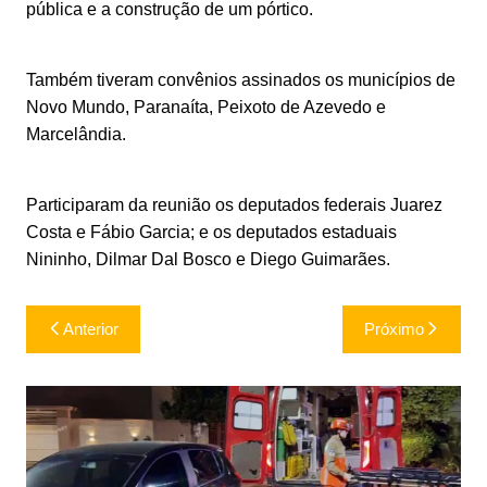
pública e a construção de um pórtico.
Também tiveram convênios assinados os municípios de
Novo Mundo, Paranaíta, Peixoto de Azevedo e
Marcelândia.
Participaram da reunião os deputados federais Juarez
Costa e Fábio Garcia; e os deputados estaduais
Nininho, Dilmar Dal Bosco e Diego Guimarães.
Navegação
Anterior
Próximo
de
Post