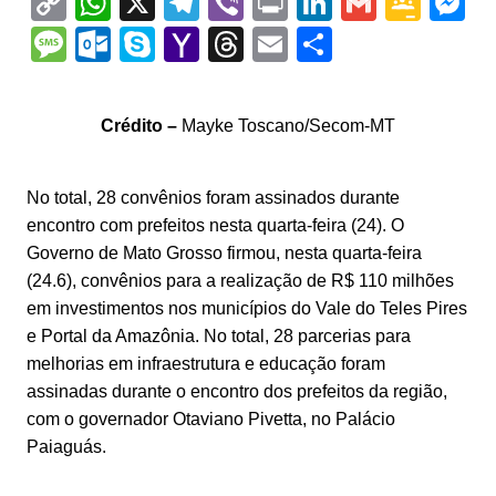
C
W
X
T
Vi
Pr
Li
G
G
M
o
h
el
b
in
n
m
o
e
M
O
S
Y
T
E
S
p
at
e
er
t
k
ai
o
s
e
ut
k
a
hr
m
h
y
s
gr
e
l
gl
s
s
lo
y
h
e
ai
ar
Crédito –
Mayke Toscano/Secom-MT
Li
A
a
dI
e
e
s
o
p
o
a
l
e
n
p
m
n
Cl
n
a
k.
e
o
d
No total, 28 convênios foram assinados durante
k
p
a
g
g
c
M
s
encontro com prefeitos nesta quarta-feira (24). O
s
e
e
o
ai
Governo de Mato Grosso firmou, nesta quarta-feira
sr
m
l
(24.6), convênios para a realização de R$ 110 milhões
em investimentos nos municípios do Vale do Teles Pires
o
e Portal da Amazônia. No total, 28 parcerias para
o
melhorias em infraestrutura e educação foram
m
assinadas durante o encontro dos prefeitos da região,
com o governador Otaviano Pivetta, no Palácio
Paiaguás.