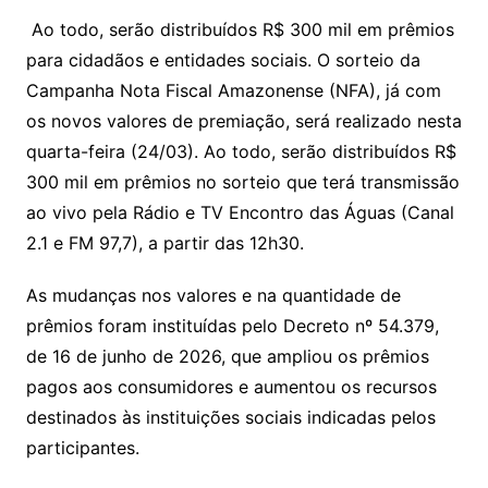
Li
A
a
dI
e
e
s
o
p
o
a
l
e
Ao todo, serão distribuídos R$ 300 mil em prêmios
n
p
m
n
Cl
n
a
k.
e
o
d
para cidadãos e entidades sociais. O sorteio da
k
p
a
g
g
c
M
s
Campanha Nota Fiscal Amazonense (NFA), já com
s
e
e
o
ai
os novos valores de premiação, será realizado nesta
sr
m
l
quarta-feira (24/03). Ao todo, serão distribuídos R$
o
300 mil em prêmios no sorteio que terá transmissão
ao vivo pela Rádio e TV Encontro das Águas (Canal
o
2.1 e FM 97,7), a partir das 12h30.
m
As mudanças nos valores e na quantidade de
prêmios foram instituídas pelo Decreto nº 54.379,
de 16 de junho de 2026, que ampliou os prêmios
pagos aos consumidores e aumentou os recursos
destinados às instituições sociais indicadas pelos
participantes.