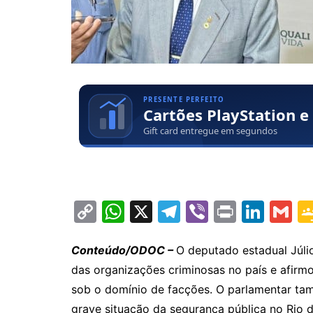
C
W
X
T
Vi
Pr
Li
G
o
h
el
b
in
n
m
p
at
e
er
t
k
ai
Conteúdo/ODOC –
O deputado estadual Júli
das organizações criminosas no país e afirm
y
s
gr
e
l
sob o domínio de facções. O parlamentar tam
Li
A
a
dI
grave situação da segurança pública no Rio 