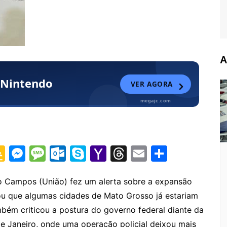
A
G
M
M
O
S
Y
T
E
S
o
e
e
ut
k
a
hr
m
h
o
s
s
lo
y
h
e
ai
ar
o Campos (União) fez um alerta sobre a expansão
ou que algumas cidades de Mato Grosso já estariam
gl
s
s
o
p
o
a
l
e
bém criticou a postura do governo federal diante da
e
e
a
k.
e
o
d
de Janeiro, onde uma operação policial deixou mais