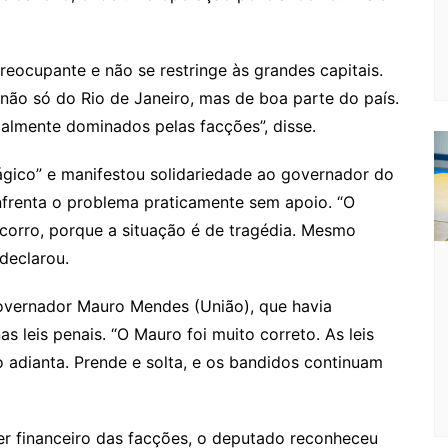
Cl
n
g
c
M
s
a
g
e
o
ai
s
er
m
l
reocupante e não se restringe às grandes capitais.
não só do Rio de Janeiro, mas de boa parte do país.
sr
almente dominados pelas facções”, disse.
o
o
rágico” e manifestou solidariedade ao governador do
m
enfrenta o problema praticamente sem apoio. “O
ocorro, porque a situação é de tragédia. Mesmo
declarou.
overnador Mauro Mendes (União), que havia
leis penais. “O Mauro foi muito correto. As leis
 adianta. Prende e solta, e os bandidos continuam
r financeiro das facções, o deputado reconheceu