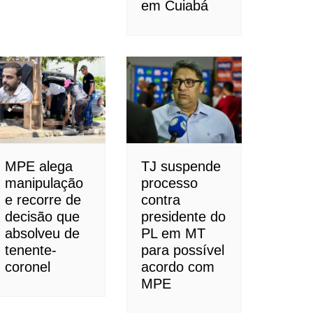
em Cuiabá
MPE alega
TJ suspende
manipulação
processo
e recorre de
contra
decisão que
presidente do
absolveu de
PL em MT
tenente-
para possível
coronel
acordo com
MPE