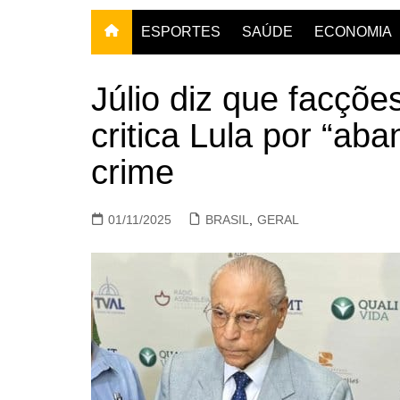
ESPORTES
SAÚDE
ECONOMIA
Júlio diz que facçõ
critica Lula por “a
crime
01/11/2025
BRASIL
,
GERAL