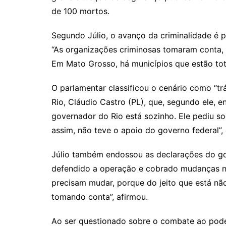
n
p
m
n
de 100 mortos.
k
p
Segundo Júlio, o avanço da criminalidade é p
“As organizações criminosas tomaram conta, 
Em Mato Grosso, há municípios que estão tot
O parlamentar classificou o cenário como “t
Rio, Cláudio Castro (PL), que, segundo ele, 
governador do Rio está sozinho. Ele pediu s
assim, não teve o apoio do governo federal”, 
Júlio também endossou as declarações do g
defendido a operação e cobrado mudanças nas 
precisam mudar, porque do jeito que está não
tomando conta”, afirmou.
Ao ser questionado sobre o combate ao pode