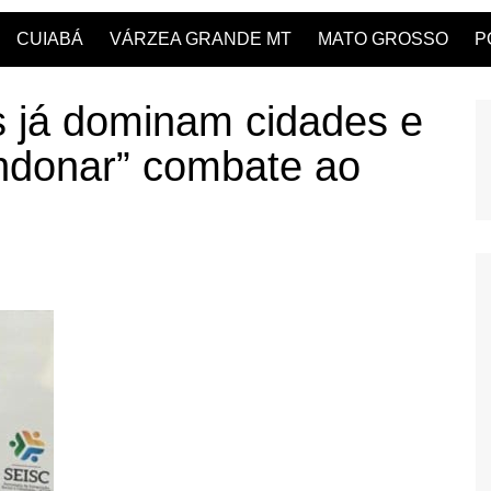
CUIABÁ
VÁRZEA GRANDE MT
MATO GROSSO
P
es já dominam cidades e
bandonar” combate ao