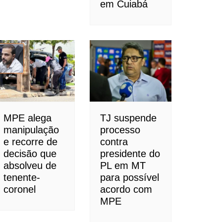
em Cuiabá
MPE alega
TJ suspende
manipulação
processo
e recorre de
contra
decisão que
presidente do
absolveu de
PL em MT
tenente-
para possível
coronel
acordo com
MPE