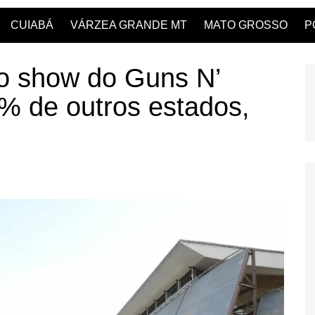
CUIABÁ
VÁRZEA GRANDE MT
MATO GROSSO
P
do show do Guns N’
% de outros estados,