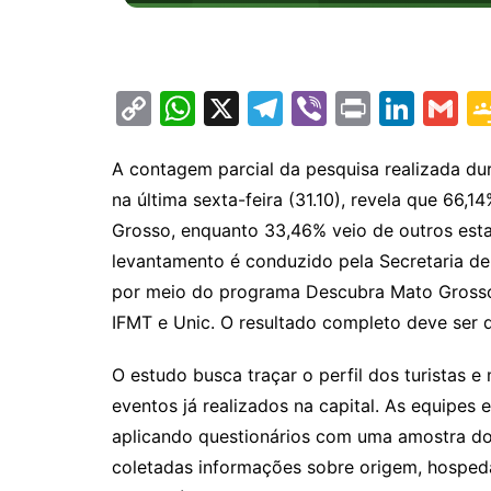
C
W
X
T
Vi
Pr
Li
G
o
h
el
b
in
n
m
p
at
e
er
t
k
ai
A contagem parcial da pesquisa realizada du
na última sexta-feira (31.10), revela que 66
y
s
gr
e
l
Grosso, enquanto 33,46% veio de outros esta
Li
A
a
dI
levantamento é conduzido pela Secretaria d
n
p
m
n
por meio do programa Descubra Mato Grosso,
k
p
IFMT e Unic. O resultado completo deve ser 
O estudo busca traçar o perfil dos turistas
eventos já realizados na capital. As equipes 
aplicando questionários com uma amostra do
coletadas informações sobre origem, hosped