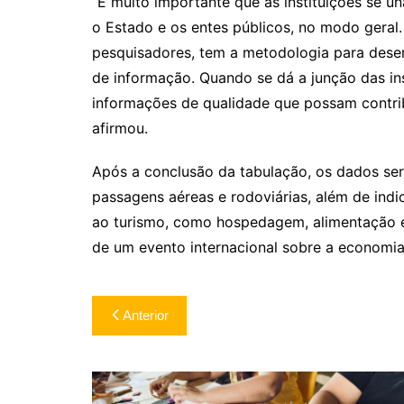
“É muito importante que as instituições se 
o Estado e os entes públicos, no modo geral.
pesquisadores, tem a metodologia para desen
de informação. Quando se dá a junção das ins
informações de qualidade que possam contrib
afirmou.
Após a conclusão da tabulação, os dados s
passagens aéreas e rodoviárias, além de ind
ao turismo, como hospedagem, alimentação e t
de um evento internacional sobre a economia
Navegação
Anterior
de
Post