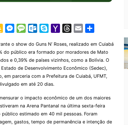
G
M
M
O
S
Y
T
E
S
o
e
e
ut
k
a
hr
m
h
o
s
s
lo
y
h
e
ai
ar
rante o show do Guns N’ Roses, realizado em Cuiabá
,14% do público era formado por moradores de Mato
gl
s
s
o
p
o
a
l
e
dos e 0,39% de países vizinhos, como a Bolívia. O
e
e
a
k.
e
o
d
e Estado de Desenvolvimento Econômico (Sedec),
Cl
n
g
c
M
s
 em parceria com a Prefeitura de Cuiabá, UFMT,
a
g
e
o
ai
divulgado em até 20 dias.
s
er
m
l
 e mensurar o impacto econômico de um dos maiores
sr
estiveram na Arena Pantanal na última sexta-feira
o
 público estimado em 40 mil pessoas. Foram
o
agem, gastos, tempo de permanência e intenção de